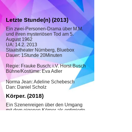
Letzte Stunde(n) (2013)
Ein zwei-Personen-Drama über M.M.
und ihren mysteriösen Tod am 5.
August 1962
UA:
14.2. 2013
Staatstheater Nürnberg, Bluebox
Dauer: 1Stunde 20Minuten
Regie: Frauke Busch; i.V. Horst Busch
Bühne/Kostüme: Eva Adler
Norma Jean: Adeline Schebesch
Dan: Daniel Scholz
Körper. (2018)
Ein Szenenreigen über den Umgang
mit dem eigenen Körper als optimierte
und optimierbare Ware.
UA:
10.05.2018
Staatstheater Nürnberg, Bluebox
Dauer: 1Stunde 35 Minuten