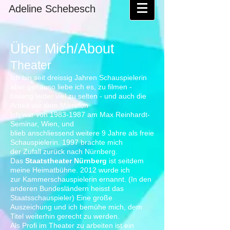
Adeline Schebesch
Über Mich/About
Theater
Ich bin seit dreissig Jahren Schauspielerin
aber genauso liebe ich es, zu filmen -
bislang leider viel zu selten - und auch die
Arbeit vor dem Mikrofon
Ich war von
1983-1987
am Max Reinhardt-
Seminar, Wien, und
blieb anschliessend weitere 9 Jahre als freie
Schauspielerin. 1997 brachte mich
der Zufall zurück nach Nürnberg.
Das
Staatstheater Nürnberg
ist seitdem
meine Heimatbühne. 2012 wurde ich
zur Kammerschauspielerin ernannt. (In den
anderen Bundesländern heisst das
Staatsschauspieler) Eine große
Auszeichung und ich bemühe mich, dem
Titel weiterhin gerecht zu werden.
Als Profi im Theater zu arbeiten ist ein