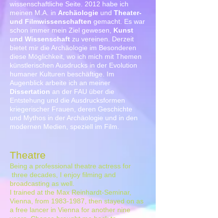
wissenschaftliche Seite. 2012 habe ich
meinen M.A. in
Archäologie
und
Theater-
und Filmwissenschaften
gemacht. Es war
schon immer mein Ziel gewesen,
Kunst
und Wissenschaft
zu vereinen. Derzeit
bietet mir die Archäologie im Besonderen
diese Möglichkeit, wo ich mich mit Themen
künstlerischen Ausdrucks in der Evolution
humaner Kulturen beschäftige. Im
Augenblick arbeite ich an meiner
Dissertation
an der FAU über die
Entstehung und die Ausdrucksformen
kriegerischer Frauen, deren Geschichte
und Mythos in der Archäologie und in den
modernen Medien, speziell im Film.
Theatre
Being a professional theatre actress for
three decades, I enjoy filming and
broadcasting as well.
I trained at the Max Reinhardt-Seminar,
Vienna, from
1983-1987
, then stayed on as
a free lancer in Vienna for another nine