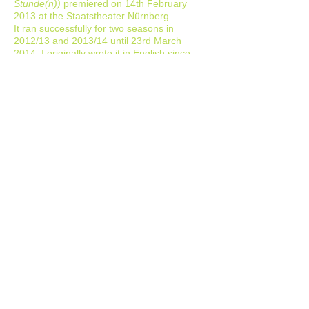
Stunde(n))
premiered on 14th February
2013 at the Staatstheater Nürnberg.
It ran
successfully
for two seasons in
2012/13 and 2013/14 until 23rd March
2014. I originally wrote it in English since
both topic all sources were in English and
only afterwards translated it into German. It
is about Marilyn Monroe's presumed last
hour on 4th August 1962. She is at home in
her bedroom. Although a bit shook up
by recent events, she is in high spirits,
making plans for the future. But then she
receives an unexpected visitor ...
My second play,
Körper,
an array of seven
scenes which intertwine with
choirs
deals
with our attitude towards our
bodies as commodities. We
cut and
paste
ourselves to our seeming
advantage
oblivious of the fact that our souls will
change in the process as well. My
actor colleagues took up the texts with
great enthusiasm I am proud to say and
the evening premiered quite successfully on
May 10th at Nuremberga experimental