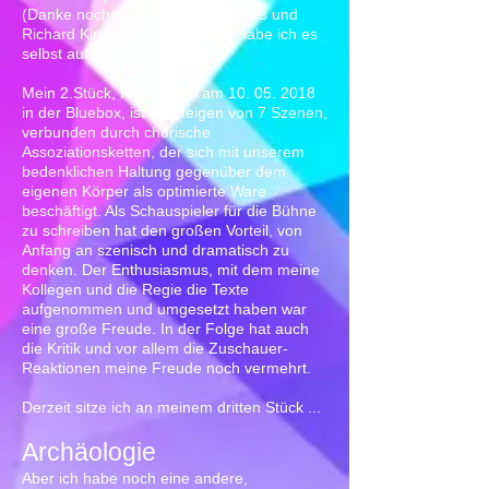
(Danke nochmals an Sam Pickands und
Richard Kindley) Anschließend habe ich es
selbst auf Deutsch übersetzt.
Mein 2.Stück,
Körper,
UA am
10. 05. 2018
in der Bluebox, ist ein Reigen von 7 Szenen,
verbunden durch chorische
Assoziationsketten, der sich mit unserem
bedenklichen Haltung gegenüber dem
eigenen Körper als optimierte Ware
beschäftigt. Als Schauspieler für die Bühne
zu schreiben hat den großen Vorteil, von
Anfang an szenisch und dramatisch zu
denken. Der Enthusiasmus, mit dem meine
Kollegen und die Regie die Texte
aufgenommen und umgesetzt haben war
eine große Freude. In der Folge hat auch
die Kritik und vor allem die Zuschauer-
Reaktionen meine Freude noch vermehrt.
Derzeit sitze ich an meinem dritten Stück ...
Archäologie
Aber ich habe noch eine andere,