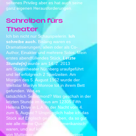
seltenes Privileg aber es hat auch seine
ganz eigenen Herausforderungen.
Schreiben fürs
Theater
Ich bin nicht nur Schauspielerin.
Ich
schreibe auch.
Bislang waren es
Dramatisierungen, allein oder als Co-
Author, Einakter und mehrere Solos. Mein
erstes abendfüllendes Stück,
Letzte
Stunde(n)
wurde am
14. 2. 2013
am Staatstheater Nürnberg uraufgeführt
und lief erfolgreich 2 Spielzeiten. Am
Morgen des 5. August 1962 wurde der
Weltstar Marilyn Monroe tot in
ihrem
Bett
gefunden. War es
tatsächlich Selbstmord? Was
geschah in der
letzten Stunde im Haus am 12305 Fifth
Helena Drive in L.A. in der Nacht vom 4.
zum 5. August ? Ursprünglich habe ich das
Stück auf Englisch geschrieben, da so gut
wie alle meine Quellen U.S. amerikanisch
waren, und auf korrekten Slang
von Muttersprachlern überprüfen lassen